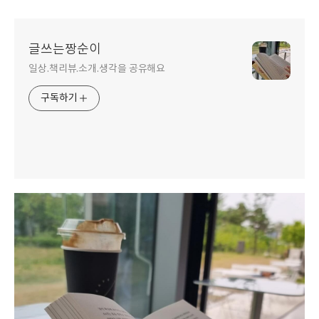
글쓰는짱순이
일상.책리뷰.소개.생각을 공유해요
구독하기