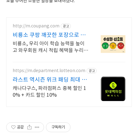
오늘 주어진 소중한 일상을 보내야겠다.
http://m.coupang.com
광고
비룡소 쿠팡 깨끗한 포장으로 안
전하게
비룡소, 우리 아이 학습 능력을 높이
고 와우회원 캐시 적립 혜택을 누리세
요.
https://m.department.lotteon.com
광고
라스트 역시즌 위크 패딩 최대 7
4% 할인
캐나다구스, 파라점퍼스 중복 할인 1
0% + 카드 할인 10%
공감
구독하기