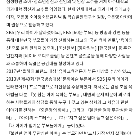
삼성병원 소아·청소년정신과 전임의 및 임상 교수를 거쳐 아주대학교
의과대학 정신과 교수를 역임했다. 현재 연세대학교 의과대학 외래교수
이자, 오은영 소아청소년클리닉 및 학습발달연구소 원장, 오은영 아카데
미 원장으로 활동하고 있다.
SBS [우리 아이가 달라졌어요], EBS [60분 부모] 등 방송과 강연 등을
통해 대한민국 부모들이 가장 신뢰하는 최고의 ‘국민 육아 멘토’, ‘육아의
신’으로 널리 알려져 있으며, [조선일보] [동아일보] [한국일보] 등 주요
일간지와 [네이버 오디오클립] 등 콘텐츠 플랫폼을 통해 다양한 사람들
과 소통하며 폭넓은 공감대를 형성하고 있다.
2017년 ‘올해의 브랜드 대상’ 유아교육전문가 부문 대상을 수상하였고,
2013년 제40회 ‘한국방송대상’ 문화예술 부문에서 SBS [우리 아이가
달라졌어요] 프로그램으로 개인상을 수상하였다. 저서로는 감정 조절 육
아법을 다룬 『못 참는 아이 욱하는 부모』, 내면의 문제 때문에 괴로워
하는 사람들과의 상담을 통해 누구나 갖고 있는 상처와 그 치유에 관한
이야기를 전하는 『오은영의 화해』, 그리고 『불안한 엄마 무관심한 아
빠』, 『아이의 스트레스』, 『가르치고 싶은 엄마 놀고 싶은 아이』,
『내 아이가 힘겨운 부모들에게』 등이 있다.
『불안한 엄마 무관심한 아빠』는 부모라면 반드시 가장 먼저 살펴봐야