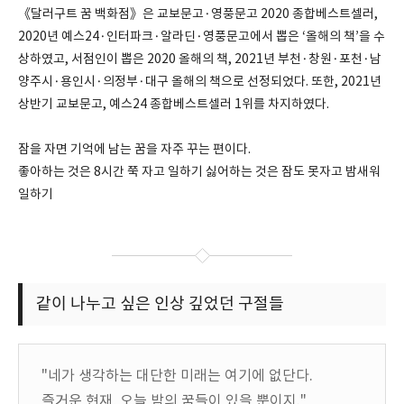
《달러구트 꿈 백화점》은 교보문고·영풍문고 2020 종합베스트셀러,
2020년 예스24·인터파크·알라딘·영풍문고에서 뽑은 ‘올해의 책’을 수
상하였고, 서점인이 뽑은 2020 올해의 책, 2021년 부천·창원·포천·남
양주시·용인시·의정부·대구 올해의 책으로 선정되었다. 또한, 2021년
상반기 교보문고, 예스24 종합베스트셀러 1위를 차지하였다.
잠을 자면 기억에 남는 꿈을 자주 꾸는 편이다.
좋아하는 것은 8시간 쭉 자고 일하기 싫어하는 것은 잠도 못자고 밤새워
일하기
같이 나누고 싶은 인상 깊었던 구절들
"네가 생각하는 대단한 미래는 여기에 없단다.
즐거운 현재, 오늘 밤의 꿈들이 있을 뿐이지."