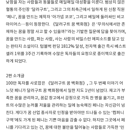
낮잠을 자는 사람들과 동물들로 매일매일 대성황을 이룬다. 범상치 않은
혈통의 주인장 ‘달러구트’, 그리고 그의 최측근에서 일하게 된 신참 직원
‘페니’, 꿈을 만드는 제작자 ‘아가넵 코코’, 그리고 베일에 둘러싸인 비고
마이어스…등이 등장한다. 《달러구트 꿈 백화점》은 ‘무의식에서만 존
재하는 꿈을 정말 사고 팔 수 있을까?’라는 기발한 질문에 답을 찾아가며,
꿈을 만드는 사람, 파는 사람, 사는 사람의 비밀스런 에피소드를 담고 있
는 판타지 소설이다. 텀블벅 펀딩 1812% 달성, 전자책 출간 즉시 베스트
셀러 1위를 3주간 기록하며 수많은 독자들의 요청으로 종이책으로 출간
하게 되었다.
2편 소개글
100만 독자를 사로잡은 《달러구트 꿈 백화점》, 그 두 번째 이야기 어
느덧 페니가 달러구트 꿈 백화점에서 일한 지도 1년이 넘었다. 재고가 부
족한 꿈을 관리하고, 꿈값 창고에서 감정으로 가득 찬 병을 옮기고, 프런
트의 수많은 눈꺼풀 저울을 관리하는 일에 능숙해진 페니는 자신감이 넘
친다. 게다가 꿈 산업 종사자로 인정을 받아야만 드나들 수 있는 ‘컴퍼니
구역’에도 가게 된 페니는 기쁜 마음을 감출 수 없다. 하지만 그곳에서 페
니를 기다리고 있는 건, 꿈에 대한 불만을 털어놓는 사람들로 가득한 ‘민