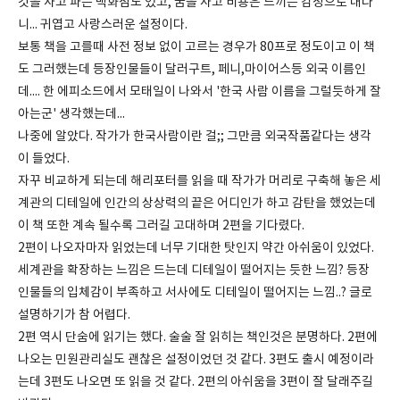
것을 사고 파는 백화점도 있고, 꿈을 사고 비용은 느끼는 감정으로 내다
니... 귀엽고 사랑스러운 설정이다.
보통 책을 고를때 사전 정보 없이 고르는 경우가 80프로 정도이고 이 책
도 그러했는데 등장인물들이 달러구트, 페니,마이어스등 외국 이름인
데.... 한 에피소드에서 모태일이 나와서 '한국 사람 이름을 그럴듯하게 잘
아는군' 생각했는데...
나중에 알았다. 작가가 한국사람이란 걸;; 그만큼 외국작품같다는 생각
이 들었다.
자꾸 비교하게 되는데 해리포터를 읽을 때 작가가 머리로 구축해 놓은 세
계관의 디테일에 인간의 상상력의 끝은 어디인가 하고 감탄을 했었는데
이 책 또한 계속 될수록 그러길 고대하며 2편을 기다렸다.
2편이 나오자마자 읽었는데 너무 기대한 탓인지 약간 아쉬움이 있었다.
세계관을 확장하는 느낌은 드는데 디테일이 떨어지는 듯한 느낌? 등장
인물들의 입체감이 부족하고 서사에도 디테일이 떨어지는 느낌..? 글로
설명하기가 참 어렵다.
2편 역시 단숨에 읽기는 했다. 술술 잘 읽히는 책인것은 분명하다. 2편에
나오는 민원관리실도 괜찮은 설정이었던 것 같다. 3편도 출시 예정이라
는데 3편도 나오면 또 읽을 것 같다. 2편의 아쉬움을 3편이 잘 달래주길