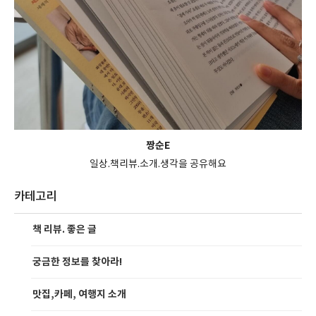
짱순E
일상.책리뷰.소개.생각을 공유해요
카테고리
책 리뷰. 좋은 글
궁금한 정보를 찾아라!
맛집,카페, 여행지 소개