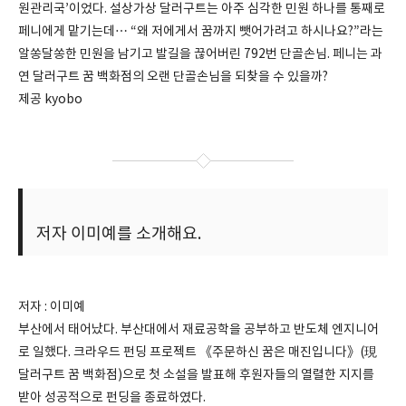
원관리국’이었다. 설상가상 달러구트는 아주 심각한 민원 하나를 통째로
페니에게 맡기는데… “왜 저에게서 꿈까지 뺏어가려고 하시나요?”라는
알쏭달쏭한 민원을 남기고 발길을 끊어버린 792번 단골손님. 페니는 과
연 달러구트 꿈 백화점의 오랜 단골손님을 되찾을 수 있을까?
제공 kyobo
저자 이미예를 소개해요.
저자 : 이미예
부산에서 태어났다. 부산대에서 재료공학을 공부하고 반도체 엔지니어
로 일했다. 크라우드 펀딩 프로젝트 《주문하신 꿈은 매진입니다》(現
달러구트 꿈 백화점)으로 첫 소설을 발표해 후원자들의 열렬한 지지를
받아 성공적으로 펀딩을 종료하였다.