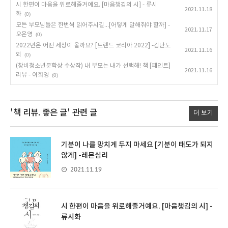
시 한편이 마음을 위로해줄거예요. [마음챙김의 시] - 류시
2021.11.18
화
(0)
모든 부모님들은 한번씩 읽어주시길...[어떻게 말해줘야 할까] -
2021.11.17
오은영
(0)
2022년은 어떤 세상이 올까요? [트렌드 코리아 2022] -김난도
2021.11.16
외
(0)
(창비청소년문학상 수상작) 내 부모는 내가 선택해! 책 [페인트]
2021.11.16
리뷰 - 이희영
(0)
'책 리뷰. 좋은 글'
관련 글
더 보기
기분이 나를 망치게 두지 마세요 [기분이 태도가 되지
않게] -레몬심리
2021.11.19
시 한편이 마음을 위로해줄거예요. [마음챙김의 시] -
류시화