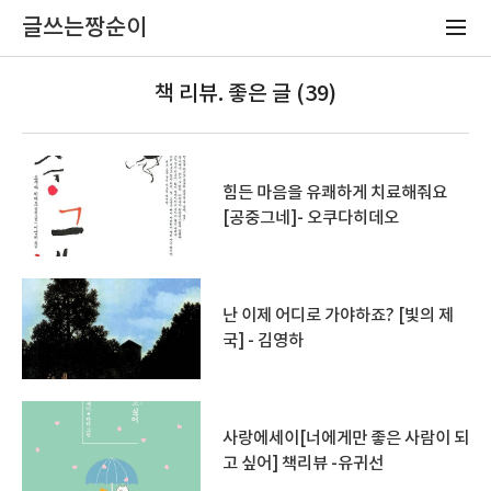
글쓰는짱순이
책 리뷰. 좋은 글 (39)
힘든 마음을 유쾌하게 치료해줘요
[공중그네]- 오쿠다히데오
난 이제 어디로 가야하죠? [빛의 제
국] - 김영하
사랑에세이[너에게만 좋은 사람이 되
고 싶어] 책리뷰 -유귀선