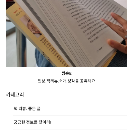
짱순E
일상.책리뷰.소개.생각을 공유해요
카테고리
책 리뷰. 좋은 글
궁금한 정보를 찾아라!