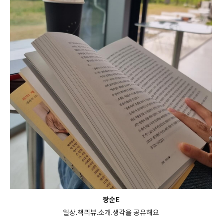
짱순E
일상.책리뷰.소개.생각을 공유해요