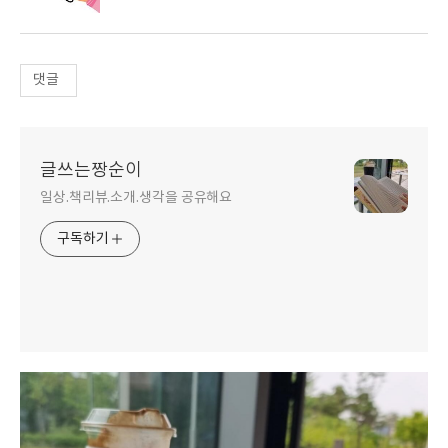
댓글
글쓰는짱순이
일상.책리뷰.소개.생각을 공유해요
구독하기