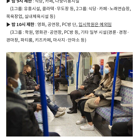
밤 9시 제한
▶
: 식당, 카페, 다중이용시설
(1그룹: 유흥시설, 콜라텍·무도장 등, 2그룹: 식당·카페·노래연습장,
목욕장업, 실내체육시설 등)
밤 10시 제한
▶
: 영화, 공연장, PC방 단,
입시학원은 예외임
(3그룹 : 학원, 영화관·공연장, PC방 등, 기타 일부 시설(경륜·경정·
경마장, 파티룸, 키즈카페, 마사지·안마소 등)