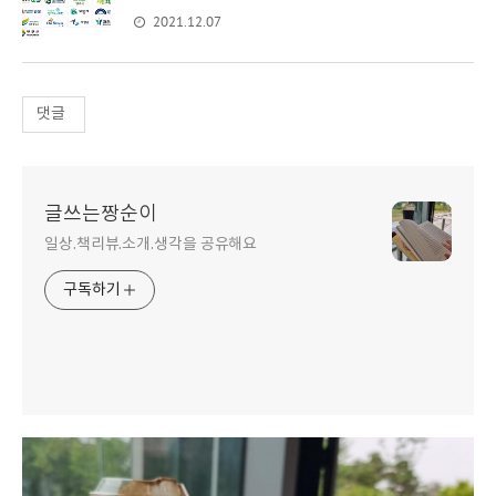
2021.12.07
댓글
글쓰는짱순이
일상.책리뷰.소개.생각을 공유해요
구독하기